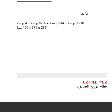
الأبعاد
11-1⁄8 بوصة × 14-5 بوصة × 14-5 بوصة × 4 بوصة
(282 × 371 × 101 مم)
EZ FILL ™EZ
نظام توزيع الصابون