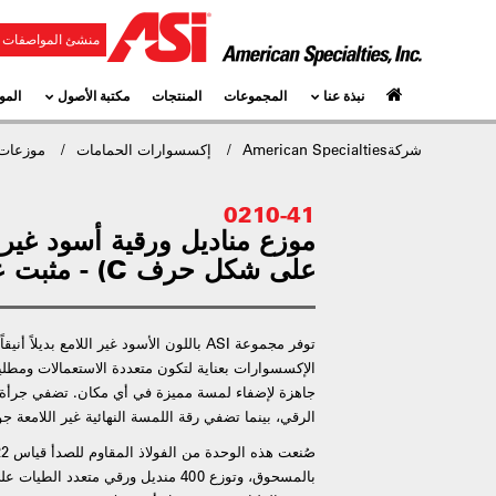
منشئ المواصفات و
نبذة عنا
المجموعات
المنتجات
مكتبة الأصول
المو
شركةAmerican Specialties
إكسسوارات الحمامات
موزعات 
0210-41
موزع مناديل ورقية أسود غير 
على شكل حرف C) - مثبت على السطح
توفر مجموعة ASI باللون الأسود غير اللامع بد
الإكسسوارات بعناية لتكون متعددة الاستعمالات ومطلي
جاهزة لإضفاء لمسة مميزة في أي مكان. تضفي جرأة ا
الرقي، بينما تضفي رقة اللمسة النهائية غير اللامعة جو