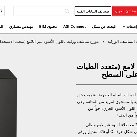
صحائف البيانات الفنية
منشئ الموارد
اصفات
البحث عن ممثل
ASI Connect
محتوى BIM
مهندس معماري
ال
المناشف الورقية
موزع مناشف ورقية باللون الأسود غير اللامع (متعدد الاستخدامات، طي على 
لامع (متعدد الطيات
يلاً أنيقاً لدورات المياه العصرية. صُممت هذه
ة بالمسحوق لمزيد من المتانة، وهي
للون الأسود الجريء جواً من
اً من الدفء.
صُنعت هذه الوحدة من الفولاذ المقاوم للصدأ قياس 22 مع طلاء أسود غير لامع مطلي
بالمسحوق، وتوزع 400 منديل ورقي متعدد الطيات على شكل حرف C أو 525 منديل ورقي