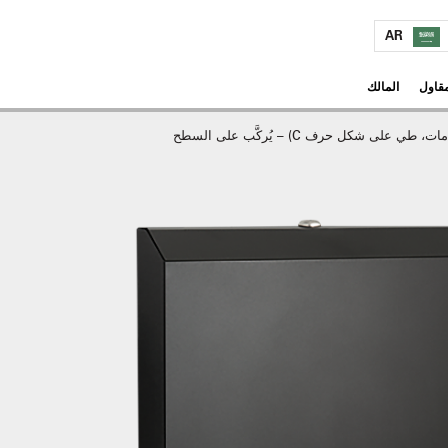
AR
مقاول
المالك
شكل حرف C) – يُركَّب على السطح