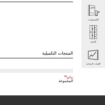
الإكسسوارات
الخزائن
المنتجات التكميلية
اللوحات الإرشادية
بياتو™
المجموعة