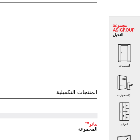
مجموعة
ASI
GROUP
النخيل
التقسيمات
المنتجات التكميلية
الإكسسوارات
بياتو™
الخزائن
المجموعة