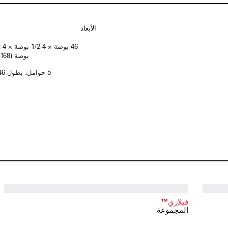
الأبعاد
بوصة (1168 × 114 × 64 مم)
5 حوامل، بطول 46 بوصة (1168 مم)
فيلاري™
المجموعة