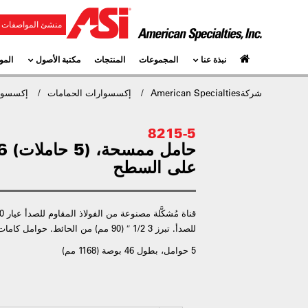
منشئ المواصفات و
نبذة عنا
المجموعات
المنتجات
مكتبة الأصول
المو
شركةAmerican Specialties
إكسسوارات الحمامات
إكسسوار
8215-5
على السطح
للصدأ. تبرز 3 1/2 ″ (90 مم) من الحائط. حوامل كامات مطاطية مضلعة للإمساك.
5 حوامل، بطول 46 بوصة (1168 مم)