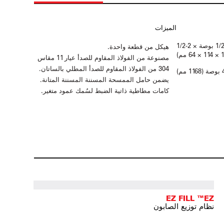
الميزات
46 بوصة × 4-1/2 بوصة × 4-1/2 بوصة × 2-1/2
هيكل من قطعة واحدة.
مصنوعة من الفولاذ المقاوم للصدأ عيار 11 مقاس
304 من الفولاذ المقاوم للصدأ المطلي بالساتان.
يضمن حامل الممسحة المسننة المسننة المتانة.
كامات مطاطية ذاتية الضبط لسُمك عمود متغير.
EZ FILL ™EZ
نظام توزيع الصابون