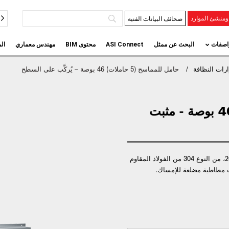
صحائف البيانات الفنية
منشئ الموارد
اصفات
البحث عن ممثل
ASI Connect
محتوى BIM
مهندس معماري
ال
ات النظافة
حامل للمماسح (5 حاملات) 46 بوصة – يُركَّب على السطح
حامل ممسحة، (5 حاملات) 46 بوصة - مثبت
قناة مُشكَّلة مصنوعة من الفولاذ المقاوم للصدأ عيار 20، من النوع 304 من الفولاذ المقاوم