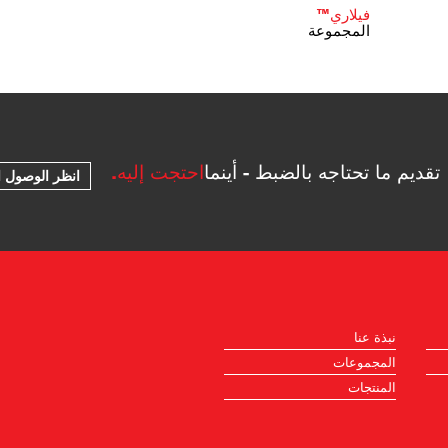
فيلاري™
المجموعة
تقديم ما تحتاجه بالضبط - أينما
احتجت إليه.
انظر الوصول ا
نبذة عنا
المجموعات
المنتجات