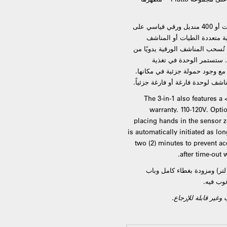
تستوعب وتوزع 500 منديل ورقي قياسي متعدد الطيات أو 400 منديل ورقي قياسي على
لورقية متعددة الطيات أو المناشف
شكل حرف C محولاً إضافياً. تُسحب المناشف الورقية يدويًا من
. ستستمر الوحدة في تغذية
ع وجود حمولة جزئية في مكانها.
اشف لوحدة فارغة أو فارغة جزئياً.
The 3-in-1 also features a
warranty. 110-120V. Optio
placing hands in the sensor 
is automatically initiated as 
two (2) minutes to prevent ac
after time-out
ميز حاوية النفايات بسعة نفايات تبلغ 6.8 جالون (26 لتر) ومزودة بغطاء كامل وباب
غوب فيه.