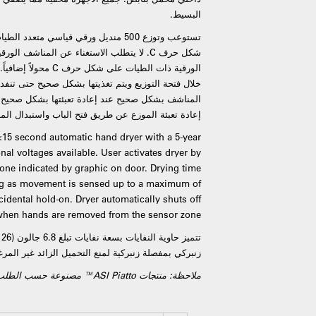
البسيط.
شكل حرف C. لا يتطلب الاستغناء عن المناشف ا
الورقية ذات الطيات على 
خلال فتحة التوزيع ويتم تغذيتها بشكل صحيح حتى تنفد
المناشف بشكل صحيح عند إعادة تعبئتها بشكل صحيح م
إعادة تعبئة الموزع عن طريق فتح الباب واستبدال المن
 <15 second automatic hand dryer with a 5-year
nal voltages available. User activates dryer by
zone indicated by graphic on door. Drying time
long as movement is sensed up to a maximum of
cidental hold-on. Dryer automatically shuts off
 when hands are removed from the sensor zone.
تت
زنبركي بمفصلة زنبركية لمنع التحميل الزائد غير المر
ملاحظة: منتجات ASI Piatto™ مصنوعة حسب الطلب وغير قابلة للإرجاع.