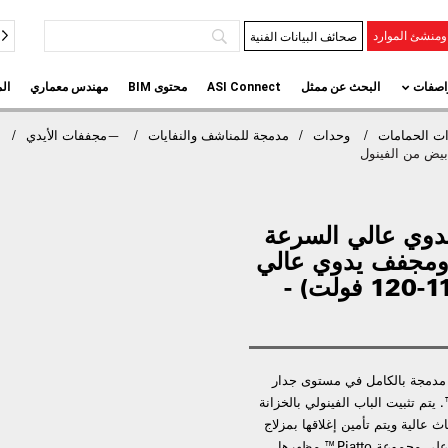
صحائف البيانات الفنية
منشئ الموارد
اصفات
البحث عن ممثل
ASI Connect
محتوى BIM
مهندس معماري
ال
ت الحمامات
وحدات
مدمجة للمناشف والنفايات
—
مجففات الأيدي
دوي عالي السرعة
ومجفف يدوي عالي
السرعة ومجفف نفايات - (110-120 فولت) -
المتطورة 3 في 1 بحيث تكون مدمجة بالكامل في مستوى جدار
ام، مما يبرز التصميم السلس الذي يميز Piatto™. يتم تثبيت الباب الفينولي بالخزانة
ث عالية ويتم تأمين إغلاقها بمزلاج
داخلي محمل بنابض. جميع الأجهزة مخفية مما يضفي على مجموعة Piatto™ مظهرها