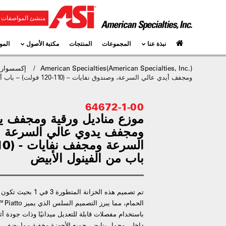
منشئ المواصفات و
نبذة عنا
المجموعات
المنتجات
مكتبة الأصول
المو
American Specialties(American Specialties, Inc.)
إكسسوارا
ومجفف أيدي عالي السرعة، وصندوق نفايات – (110-120 فولت) – باب أبيض من الفينول
64672-1-00
موزع مناديل ورقية ومجفف ي
ومجفف يدوي عالي السرعة 
باب من الفينول الأبيض
تم تصميم هذه الخزانة 
الحم
باستخدام مفصلات قابلة للتعديل ميدانيًا وذات جودة أثا