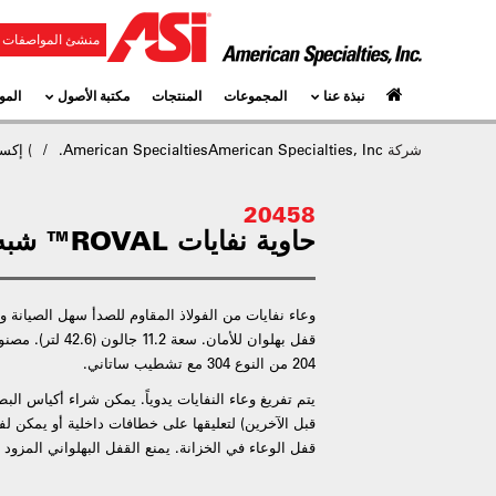
منشئ المواصفات و
نبذة عنا
المجموعات
المنتجات
مكتبة الأصول
المو
شركة
American SpecialtiesAmerican Specialties, Inc.
)
إكسس
20458
حاوية نفايات ROVAL™ شبه غائرة قابلة للإزالة
وعاء نفايات من الفولاذ المقاوم للصدأ سهل الصيانة وق
قفل بهلوان للأمان. س
204 من النوع 304 مع تشطيب ساتاني.
يتم تفريغ وعاء النفايات يدوياً. يمكن شراء أكياس ال
قبل الآخرين) لتعليقها على خطافات داخلية أو يمكن لفها
قفل الوعاء في الخزانة. يمنع القفل البهلواني المزود ب