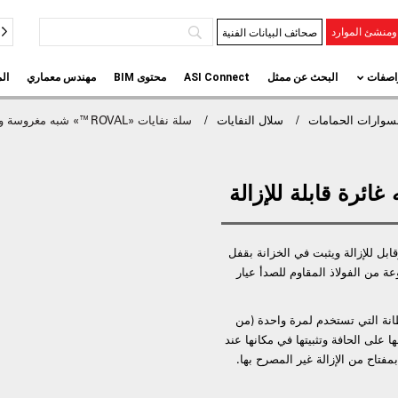
صحائف البيانات الفنية
منشئ الموارد
اصفات
البحث عن ممثل
ASI Connect
محتوى BIM
مهندس معماري
ال
وارات الحمامات
سلال النفايات
سلة نفايات «ROVAL™» شبه مغروسة وقابلة للإزالة
ابل للإزالة ويثبت في الخزانة بقفل
عة 11.2 جالون (42.6 لتر). مصنوعة من الفولاذ المقاوم للصدأ عيار
بطانة التي تستخدم لمرة واحدة (من
 على الحافة وتثبيتها في مكانها عند
مفتاح من الإزالة غير المصرح بها.