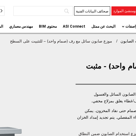
صحائف البيانات الفنية
منشئ الموارد
اصفات
البحث عن ممثل
ASI Connect
محتوى BIM
مهندس معماري
ال
الصابون
موزع صابون سائل مع رف (صمام واحد) – للتثبيت على السطح
 واحد) - مثبت
نصة أو 2.6 كوارت (2.5 لتر) من الصابون السائل والغسول
ف/غطاء يغلق بمزلاج مخفي.
صمام حتى نفاد المخزون. يمكن
 المفصلي. يتم تجديد إمداد الخزان
وزع استخدام الصابون ضمن النطاق