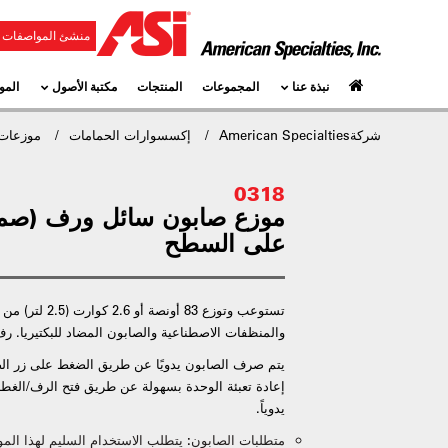
منشئ المواصفات و
نبذة عنا
المجموعات
المنتجات
مكتبة الأصول
المو
شركةAmerican Specialties
إكسسوارات الحمامات
موزعات 
0318
موزع صابون سائل ورف (صمام
على السطح
تستوعب وتوزع 83 أو
والمنظفات الاصطناعية والصابون المضاد للبكتيريا. ر
يتم صرف الصابون يدويًا عن طريق الضغط على زر ال
إعادة تعبئة الوحدة بسهولة عن طريق فتح الرف/الغطاء
يدوياً.
متطلبات الصابون:
يتطلب الاستخدام السليم لهذا الم