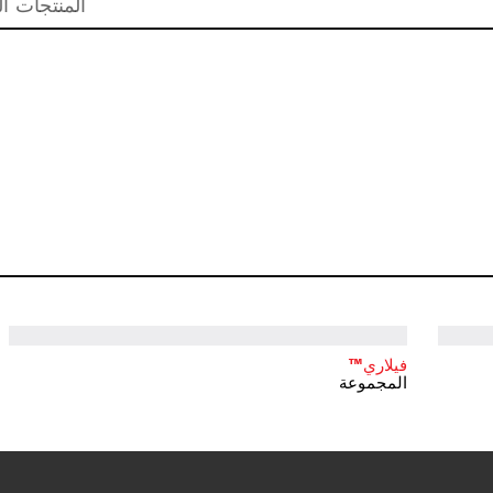
المنتجات ال
فيلاري™
المجموعة