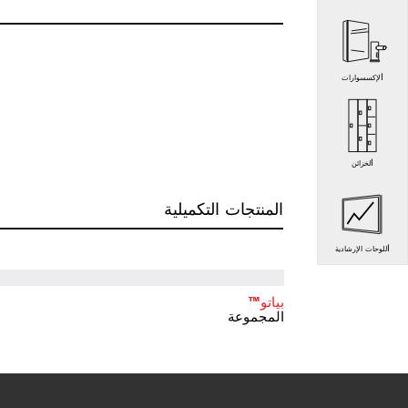
الإكسسوارات
الخزائن
المنتجات التكميلية
اللوحات الإرشادية
بياتو™
المجموعة