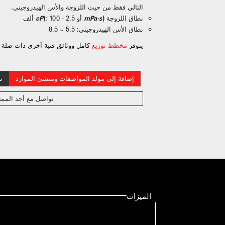
التالي فقط من حيث اللزوجة والأس الهيدروجيني.
نطاق اللزوجة (
mPa-s
أو
100 - 2.5 ألف
):
cP
نطاق الأس الهيدروجيني:
5.5 ~ 8.5
يتوفر
مخطط توزيع
كامل ووثائق فنية أخرى ذات صلة 
إضافة إلى مولد المواصفات ومنشئ الموارد
ت
تواصل مع أحد الممث
الميزات