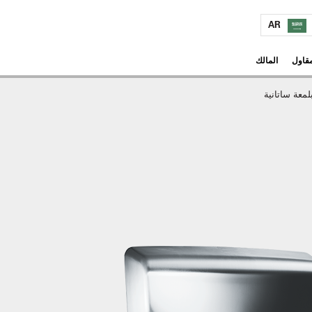
AR
مقاول
المالك
معة ساتانية