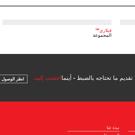
فيلاري™
المجموعة
تقديم ما تحتاجه بالضبط - أينما
احتجت إليه.
انظر الوصول ا
نبذة عنا
المجموعات