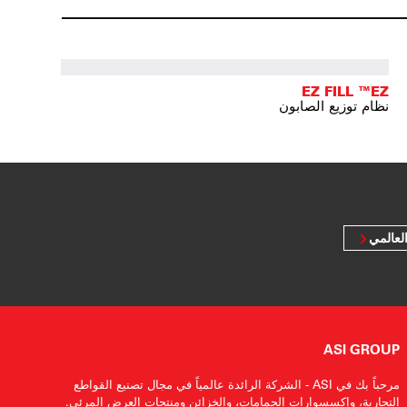
EZ FILL ™EZ
نظام توزيع الصابون
لعالمي
ASI GROUP
مرحباً بك في ASI - الشركة الرائدة عالمياً في مجال تصنيع القواطع
التجارية، وإكسسوارات الحمامات، والخزائن ومنتجات العرض المرئي.