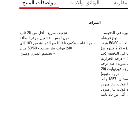
مقارنة
الوثائق والأدلة
مواصفات المنتج
الميزات
رك: 1/4 حصان – 7500 دورة في الدقيقة –
- تجفيف سريع - أقل من 25 ثانية
نوع فرشاة
- بدون لمس - تشغيل موفر للطاقة
الجهد الكهربائي: 100-240 فولت – 50/60 هرتز
- جهد عام - يتكيف تلقائيًا مع الفولتية من 100 إلى
240 فولت تيار متردد - 50/60 هرتز
1 قدم مكعب في الدقيقة كحد
- تصميم عصري ومتين.
ساعة) – درجة الحرارة:
هرنهايت (65 درجة مئوية) عند درجة
حرارة الغرفة المحيطة 77 درجة فهرنهايت (25
درجة مئوية)
خان: 1857 واط
 من 25 ثانية