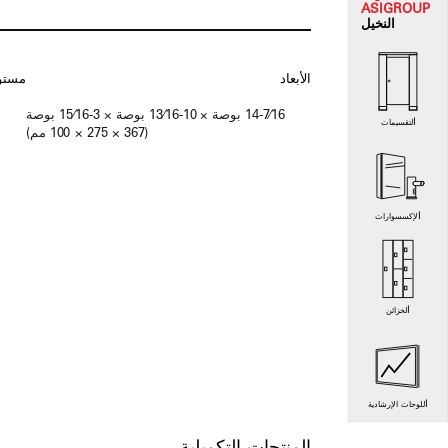
ASI
GROUP
النخيل
الأبعاد
مستو
14-7⁄16 بوصة × 10-13⁄16 بوصة × 3-15⁄16 بوصة
التقسيمات
(367 × 275 × 100 مم)
الإكسسوارات
الخزائن
اللوحات الإرشادية
المنتجات التكميلية