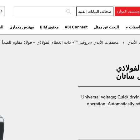
صحائف البيانات الفنية
منشئ الموارد
اصفات
البحث عن ممثل
ASI Connect
محتوى BIM
مهندس معماري
ال
الأيدي
مجففات الأيدي «بروفيل™» ذات الغطاء الفولاذي – فولاذ مقاوم للصدأ بل
فولاذي
Universal voltage; Quick dryin
operation. Automatically ad