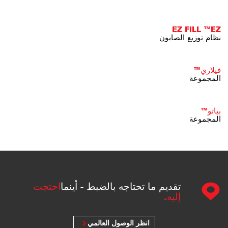
EZ FILL ™EZ
نظام توزيع الصابون
فيلاري™
المجموعة
بياتو™
المجموعة
تقديم ما تحتاجه بالضبط - أينما
احتجت
إليه.
انظر الوصول العالمي