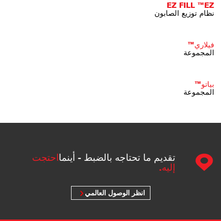
EZ FILL ™EZ
نظام توزيع الصابون
فيلاري™
المجموعة
بياتو™
المجموعة
تقديم ما تحتاجه بالضبط - أينما
احتجت
إليه.
انظر الوصول العالمي