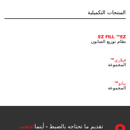
المنتجات التكميلية
EZ FILL ™EZ
نظام توزيع الصابون
فيلاري™
المجموعة
بياتو™
المجموعة
تقديم ما تحتاجه بالضبط - أينما
احتجت