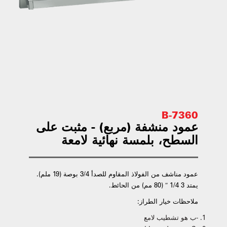
7360-B
عمود منشفة (مربع) - مثبت على
السطح، بلمسة نهائية لامعة
عمود مناشف من الفولاذ المقاوم للصدأ 3/4 بوصة (19 ملم).
يمتد 3 1/4 ″ (80 مم) من الحائط.
ملاحظات خيار الطراز:
-ب هو تشطيب لامع