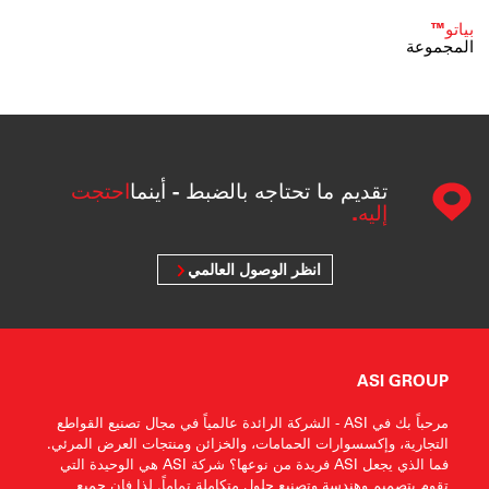
بياتو™
المجموعة
تقديم ما تحتاجه بالضبط - أينما
احتجت
إليه.
انظر الوصول العالمي
ASI GROUP
مرحباً بك في ASI - الشركة الرائدة عالمياً في مجال تصنيع القواطع
التجارية، وإكسسوارات الحمامات، والخزائن ومنتجات العرض المرئي.
فما الذي يجعل ASI فريدة من نوعها؟ شركة ASI هي الوحيدة التي
تقوم بتصميم وهندسة وتصنيع حلول متكاملة تماماً. لذا فإن جميع