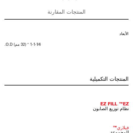
المنتجات المقارنة
الأبعاد
1-1-1⁄4 ″ (32 مم) O.D.
المنتجات التكميلية
EZ FILL ™EZ
نظام توزيع الصابون
فيلاري™
المجموعة