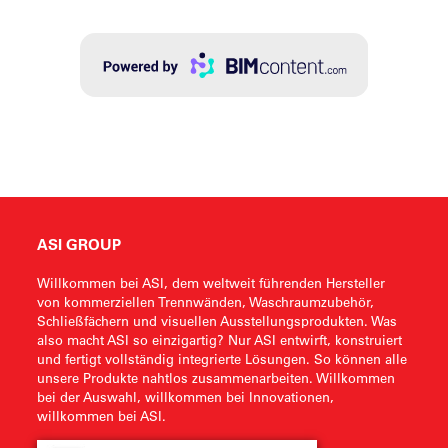
ASI GROUP
Willkommen bei ASI, dem weltweit führenden Hersteller
von kommerziellen Trennwänden, Waschraumzubehör,
Schließfächern und visuellen Ausstellungsprodukten. Was
also macht ASI so einzigartig? Nur ASI entwirft, konstruiert
und fertigt vollständig integrierte Lösungen. So können alle
unsere Produkte nahtlos zusammenarbeiten. Willkommen
bei der Auswahl, willkommen bei Innovationen,
willkommen bei ASI.