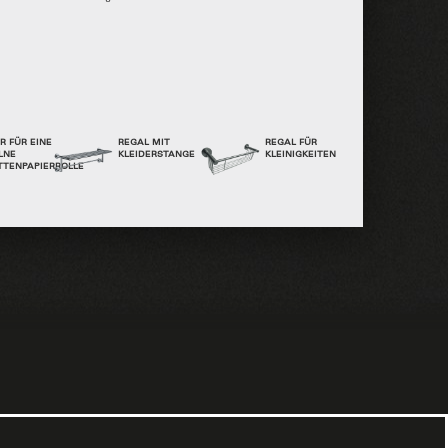
R FÜR EINE
REGAL MIT
REGAL FÜR
LNE
KLEIDERSTANGE
KLEINIGKEITEN
TTENPAPIERROLLE