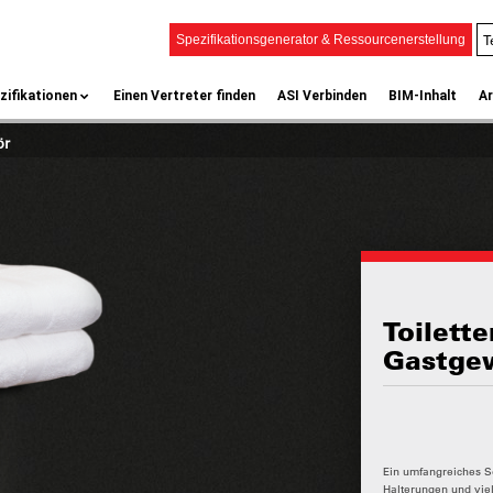
T
Spezifikationsgenerator & Ressourcenerstellung
zifikationen
Einen Vertreter finden
ASI Verbinden
BIM-Inhalt
Ar
ör
Toilett
Gastge
Ein umfangreiches So
Halterungen und vie