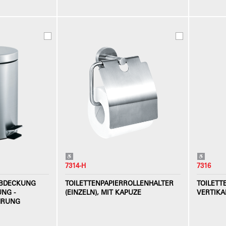
7314-H
7316
ABDECKUNG
TOILETTENPAPIERROLLENHALTER
TOILETT
NG -
(EINZELN), MIT KAPUZE
VERTIKA
HRUNG