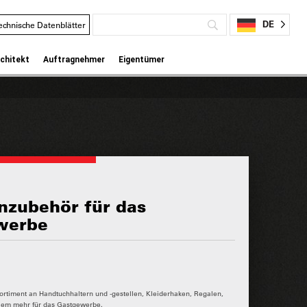
DE
echnische Datenblätter
chitekt
Auftragnehmer
Eigentümer
enzubehör für das
werbe
rtiment an Handtuchhaltern und -gestellen, Kleiderhaken, Regalen,
lem mehr für das Gastgewerbe.