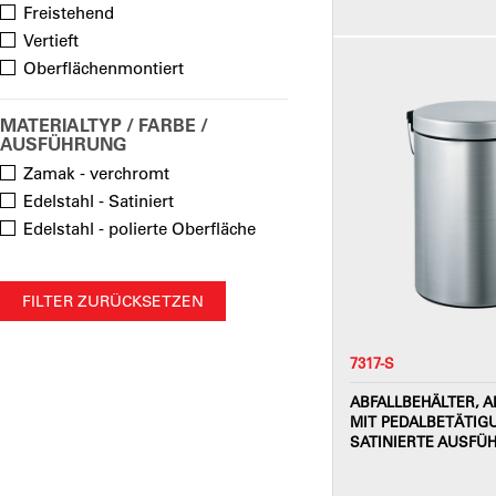
Freistehend
Vertieft
Oberflächenmontiert
MATERIALTYP / FARBE /
AUSFÜHRUNG
Zamak - verchromt
Edelstahl - Satiniert
Edelstahl - polierte Oberfläche
FILTER ZURÜCKSETZEN
7317-S
ABFALLBEHÄLTER, 
MIT PEDALBETÄTIGU
SATINIERTE AUSFÜ