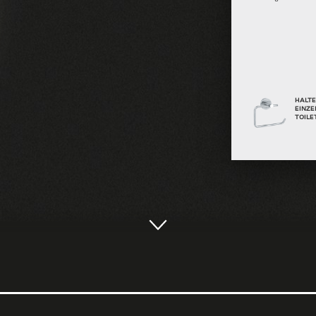
HALTE
EINZE
TOILE