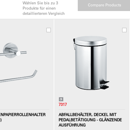
Wählen Sie bis zu 3
Produkte für einen
detaillierteren Vergleich
7317
ENPAPIERROLLENHALTER
ABFALLBEHÄLTER, DECKEL MIT
)
PEDALBETÄTIGUNG - GLÄNZENDE
AUSFÜHRUNG