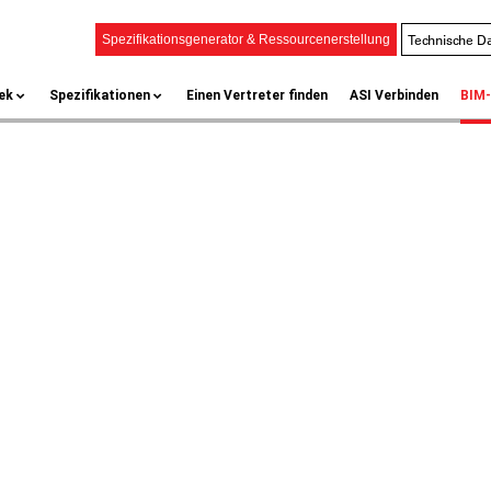
Technische Da
Spezifikationsgenerator & Ressourcenerstellung
ek
Spezifikationen
Einen Vertreter finden
ASI Verbinden
BIM-