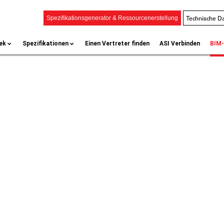
Technische Da
Spezifikationsgenerator & Ressourcenerstellung
ek
Spezifikationen
Einen Vertreter finden
ASI Verbinden
BIM-