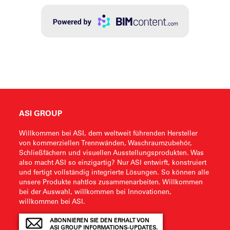
ASI GROUP
Willkommen bei ASI, dem weltweit führenden Hersteller
von kommerziellen Trennwänden, Waschraumzubehör,
Schließfächern und visuellen Ausstellungsprodukten. Was
also macht ASI so einzigartig? Nur ASI entwirft, konstruiert
und fertigt vollständig integrierte Lösungen. So können alle
unsere Produkte nahtlos zusammenarbeiten. Willkommen
bei der Auswahl, willkommen bei Innovationen,
willkommen bei ASI.
ABONNIEREN SIE DEN ERHALT VON
ASI GROUP INFORMATIONS-UPDATES.