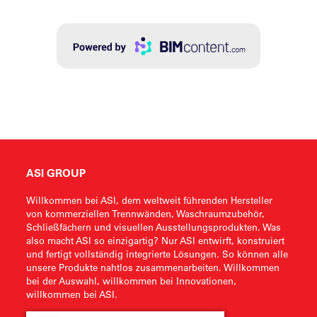
ASI GROUP
Willkommen bei ASI, dem weltweit führenden Hersteller
von kommerziellen Trennwänden, Waschraumzubehör,
Schließfächern und visuellen Ausstellungsprodukten. Was
also macht ASI so einzigartig? Nur ASI entwirft, konstruiert
und fertigt vollständig integrierte Lösungen. So können alle
unsere Produkte nahtlos zusammenarbeiten. Willkommen
bei der Auswahl, willkommen bei Innovationen,
willkommen bei ASI.