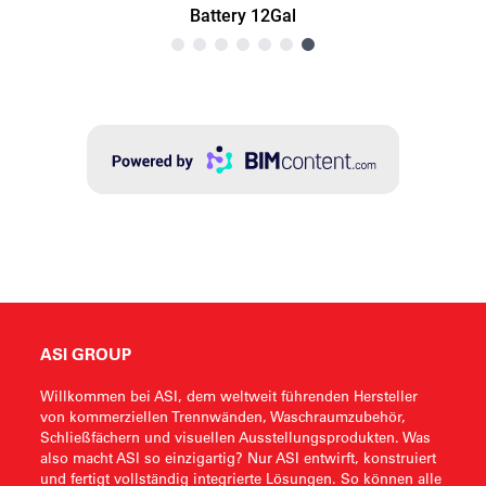
ASI GROUP
Willkommen bei ASI, dem weltweit führenden Hersteller
von kommerziellen Trennwänden, Waschraumzubehör,
Schließfächern und visuellen Ausstellungsprodukten. Was
also macht ASI so einzigartig? Nur ASI entwirft, konstruiert
und fertigt vollständig integrierte Lösungen. So können alle