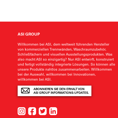
ASI GROUP
Willkommen bei ASI, dem weltweit führenden Hersteller
von kommerziellen Trennwänden, Waschraumzubehör,
Schließfächern und visuellen Ausstellungsprodukten. Was
also macht ASI so einzigartig? Nur ASI entwirft, konstruiert
und fertigt vollständig integrierte Lösungen. So können alle
unsere Produkte nahtlos zusammenarbeiten. Willkommen
bei der Auswahl, willkommen bei Innovationen,
willkommen bei ASI.
ABONNIEREN SIE DEN ERHALT VON
ASI GROUP INFORMATIONS-UPDATES.