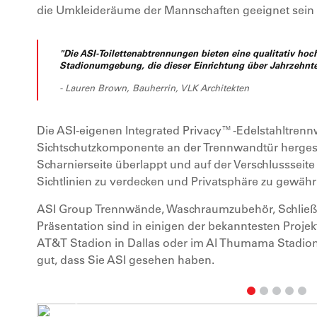
die Umkleideräume der Mannschaften geeignet sein s
"Die ASI-Toilettenabtrennungen bieten eine qualitativ ho
Stadionumgebung, die dieser Einrichtung über Jahrzehnt
- Lauren Brown, Bauherrin, VLK Architekten
Die ASI-eigenen Integrated Privacy™-Edelstahltren
Sichtschutzkomponente an der Trennwandtür hergestel
Scharnierseite überlappt und auf der Verschlussseite
Sichtlinien zu verdecken und Privatsphäre zu gewährl
ASI Group Trennwände, Waschraumzubehör, Schließfä
Präsentation sind in einigen der bekanntesten Projek
AT&T Stadion in Dallas oder im Al Thumama Stadion
gut, dass Sie ASI gesehen haben.