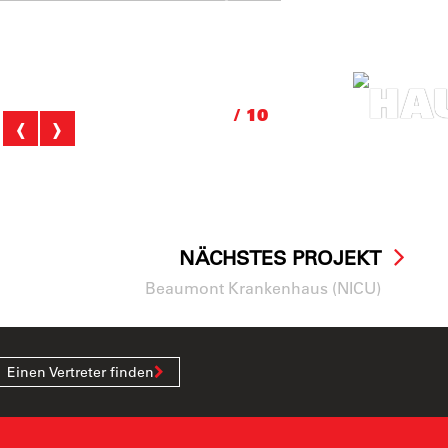
HA
01
‹
›
/ 10
Mehr erf
NÄCHSTES PROJEKT
Beaumont Krankenhaus (NICU)
Einen Vertreter finden