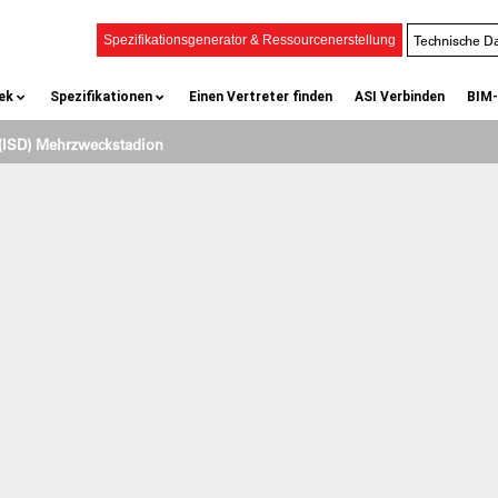
ZIRK CROWLEY (ISD)
Technische Da
Spezifikationsgenerator & Ressourcenerstellung
ek
Spezifikationen
Einen Vertreter finden
ASI Verbinden
BIM-
 (ISD) Mehrzweckstadion