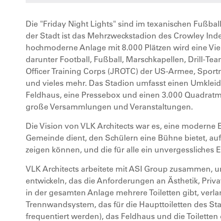
Die "Friday Night Lights" sind im texanischen Fußball 
der Stadt ist das Mehrzweckstadion des Crowley Inde
hochmoderne Anlage mit 8.000 Plätzen wird eine V
darunter Football, Fußball, Marschkapellen, Drill-Te
Officer Training Corps (JROTC) der US-Armee, Sportm
und vieles mehr. Das Stadion umfasst einen Umkleid
Feldhaus, eine Pressebox und einen 3.000 Quadrat
große Versammlungen und Veranstaltungen.
Die Vision von VLK Architects war es, eine moderne E
Gemeinde dient, den Schülern eine Bühne bietet, auf 
zeigen können, und die für alle ein unvergessliches Er
VLK Architects arbeitete mit ASI Group zusammen,
entwickeln, das die Anforderungen an Ästhetik, Privat
in der gesamten Anlage mehrere Toiletten gibt, verla
Trennwandsystem, das für die Haupttoiletten des Sta
frequentiert werden), das Feldhaus und die Toilette