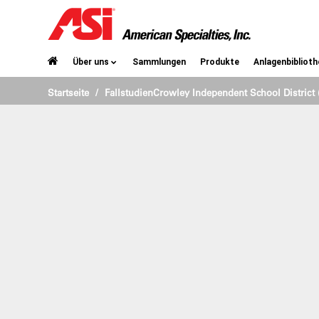
UNABHÄNGIGER SCHULBE
MEHRZWECK-STADION
Über uns
Sammlungen
Produkte
Anlagenbiblioth
Startseite
Fallstudien
Crowley Independent School District