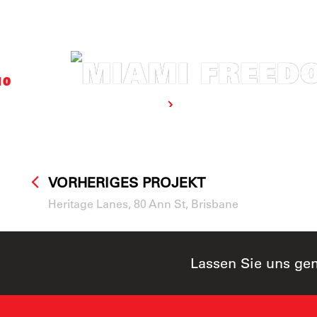
MIAMI FREED
10
Mehr erfahren
VORHERIGES PROJEKT
Heritage Lanes, 80 Ann St, Brisbane
Lassen Sie uns ge