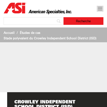
Accueil
Études de cas
Stade polyvalent du Crowley Independent School District (ISD)
CROWLEY INDEPENDENT
SCHOOL DISTRICT (ISD)