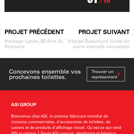
/ 10
PROJET PRÉCÉDENT
PROJET SUIVANT
Heritage Lanes, 80 Ann St,
Hôpital Beaumont (unité de
Brisbane
soins intensifs néonatals)
Concevons ensemble vos
Trouver un
prochaines toilettes.
représentant
ASI GROUP
Bienvenue chez ASI, le premier fabricant mondial de
cloisons commerciales, d'accessoires de toilettes, de
casiers et de produits d'affichage visuel. Qu'est-ce qui rend
ASI si unique ? Seule ASI conçoit, développe et fabrique