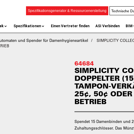
Technische Da
Spezifikationsgenerator & Ressourcenerstellung
ek
Spezifikationen
Einen Vertreter finden
ASI Verbinden
BIM-
utomaten und Spender für Damenhygieneartikel
SIMPLICITY COLLECTI
TRIEB
64684
SIMPLICITY C
DOPPELTER (15)
TAMPON-VERKÄ
25¢, 50¢ ODE
BETRIEB
Spendet 15 Damenbinden und 23
Zuhaltungsschlösser. Das Münzf