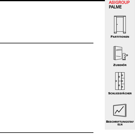
ASI
GROUP
PALME
PARTITIONEN
ZUBEHÖR
SCHLIESSFÄCHER
BESCHRIFTUNGSTAF
ELN