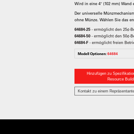
Wird in eine 4″ (102 mm) Wand 
Der universelle Münzmechanismu
ohne Münze. Wählen Sie das ents
64684-25
- ermöglicht den 25¢-B
64684-50
- ermöglicht den 50¢-B
64684-F
- ermöglicht freien Betr
Modell Optionen:
64684
Hinzufügen zu Spezifikatio
Resource Build
Kontakt zu einem Repräsentant