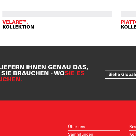
VELARE™.
PIATT
KOLLEKTION
KOLL
LIEFERN IHNEN GENAU DAS,
SIE BRAUCHEN - WO
SIE ES
Siehe Global
UCHEN.
Über uns
Res
Sammlungen
Kon