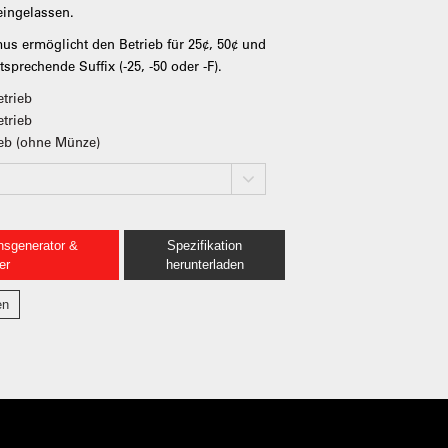
eingelassen.
s ermöglicht den Betrieb für 25¢, 50¢ und
prechende Suffix (-25, -50 oder -F).
etrieb
etrieb
ieb (ohne Münze)
nsgenerator &
Spezifikation
er
herunterladen
en