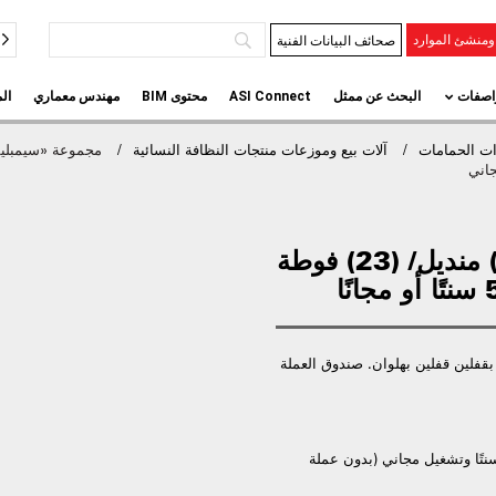
صحائف البيانات الفنية
منشئ الموارد
اصفات
البحث عن ممثل
ASI Connect
محتوى BIM
مهندس معماري
ال
ت الحمامات
آلات بيع وموزعات منتجات النظافة النسائية
بائع فوط صحية مزدوجة (15) منديل/ (23) فوطة
. الباب مزود بقفلين قفلين بهلوان. صندوق العملة
 عملة معدنية عالمية تسمح بتشغيل 25 سنتًا و50 سنتًا وتشغيل مجاني (بدون عملة