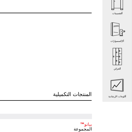
التقسيمات
الإكسسوارات
الخزائن
المنتجات التكميلية
اللوحات الإرشادية
بياتو™
المجموعة