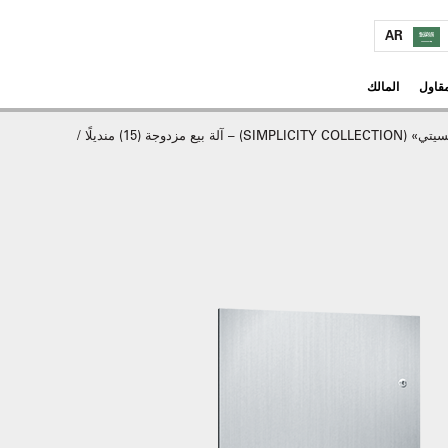
AR
مقاول
المالك
مجموعة «سيمبليسيتي» (SIMPLICITY COLLECTION) – آلة بيع مزدوجة (15) منديلًا /