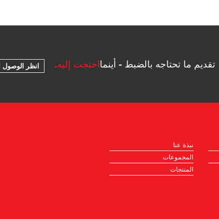
تقديم ما تحتاجه بالضبط - أينما
احتجت إليه.
انظر الوصول ا
نبذة عنا
المجموعات
المنتجات