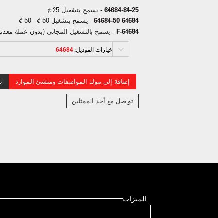
64684-84-25
- يسمح بتشغيل 25 ¢
64684 64684-50
- يسمح بتشغيل 50 ¢ - 50 ¢
64684-F
- يسمح بالتشغيل المجاني (بدون عملة معدني
خيارات الموديل:
64684
إضافة إلى مولد المواصفات ومنشئ الموارد
ت
تواصل مع أحد الممثلين
الميزات