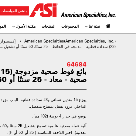
منشئ المواصفات و
نبذة عنا
المجموعات
المنتجات
مكتبة الأصول
المو
American Specialties(American Specialties, Inc.)
إكسسوارا
(23) سدادة قطنية – مدمجة في الحائط – 25 سنتًا، 50 سنتًا أو تشغيل مجاني
64684
صحية - معاد - 25 سنتًا أو 50 سنتًا أو مجانًا
يوزع 15 منديل نسائي و23 سدادة قطنية
الداخلي مزود بقفل بمفتاح منفصل.
توضع في جدار 4 بوصة (102 مم).
آلية
معدنية). اختر اللاحقة المناسبة (-25 أو -50 أو -F).