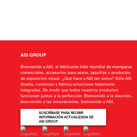
ASI GROUP
Bienvenido a ASI, el fabricante líder mundial de mamparas
comerciales, accesorios para aseos, taquillas y productos
de exposición visual. ¿Qué hace a ASI tan único? Sólo ASI
diseña, construye y fabrica soluciones totalmente
integradas. De modo que todos nuestros productos
funcionan juntos a la perfección. Bienvenido a la elección,
bienvenido a las innovaciones, bienvenido a ASI.
SUSCRÍBASE PARA RECIBIR
INFORMACIÓN ACTUALIZADA DE
ASI GROUP .