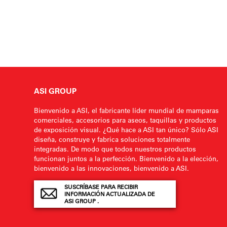
ASI GROUP
Bienvenido a ASI, el fabricante líder mundial de mamparas
comerciales, accesorios para aseos, taquillas y productos
de exposición visual. ¿Qué hace a ASI tan único? Sólo ASI
diseña, construye y fabrica soluciones totalmente
integradas. De modo que todos nuestros productos
funcionan juntos a la perfección. Bienvenido a la elección,
bienvenido a las innovaciones, bienvenido a ASI.
SUSCRÍBASE PARA RECIBIR
INFORMACIÓN ACTUALIZADA DE
ASI GROUP .