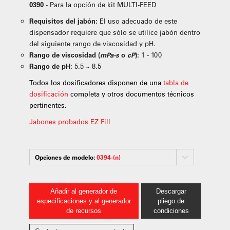
0390
- Para la opción de kit MULTI-FEED
Requisitos del jabón:
El uso adecuado de este
dispensador requiere que sólo se utilice jabón dentro
del siguiente rango de viscosidad y pH.
Rango de viscosidad (
mPa-s
o
cP
):
1 - 100
Rango de pH:
5.5 ~ 8.5
Todos los dosificadores disponen de una
tabla de
dosificación
completa y otros documentos técnicos
pertinentes.
Jabones probados EZ Fill
Opciones de modelo:
0394-(n)
Añadir al generador de
Descargar
especificaciones y al generador
pliego de
de recursos
condiciones