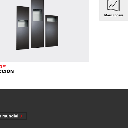
MARCADORES
TO™
CCIÓN
e mundial