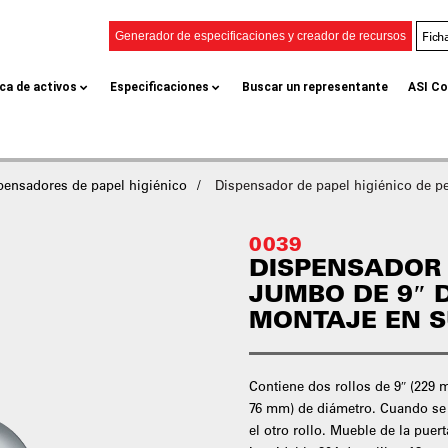
Fich
Generador de especificaciones y creador de recursos
eca de activos
Especificaciones
Buscar un representante
ASI Co
pensadores de papel higiénico
Dispensador de papel higiénico de per
0039
DISPENSADOR 
JUMBO DE 9″ D
MONTAJE EN S
Contiene dos rollos de 9″ (229 
76 mm) de diámetro. Cuando se a
el otro rollo. Mueble de la puer