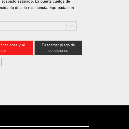
n acabado satinado. La puerta cuelga de
oxidable de alta resistencia. Equipada con
ficaciones y al
Descargar pliego de
rsos
condiciones