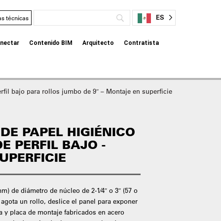
ES
as técnicas
nectar
Contenido BIM
Arquitecto
Contratista
fil bajo para rollos jumbo de 9″ – Montaje en superficie
DE PAPEL HIGIÉNICO
E PERFIL BAJO -
UPERFICIE
mm) de diámetro de núcleo de 2-1⁄4″ o 3″ (57 o
gota un rollo, deslice el panel para exponer
ta y placa de montaje fabricados en acero