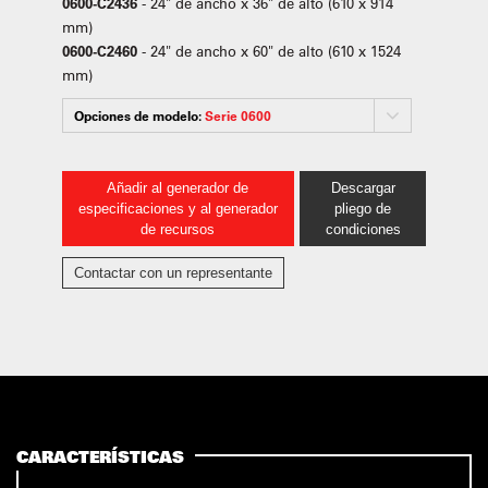
0600-C2436
- 24" de ancho x 36" de alto (610 x 914
mm)
0600-C2460
- 24" de ancho x 60" de alto (610 x 1524
mm)
Opciones de modelo:
Serie 0600
Añadir al generador de
Descargar
especificaciones y al generador
pliego de
de recursos
condiciones
Contactar con un representante
CARACTERÍSTICAS