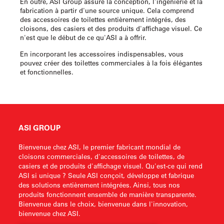
En outre, ASI Group assure la conception, l'ingénierie et la
fabrication à partir d'une source unique. Cela comprend
des accessoires de toilettes entièrement intégrés, des
cloisons, des casiers et des produits d'affichage visuel. Ce
n'est que le début de ce qu'ASI a à offrir.
En incorporant les accessoires indispensables, vous
pouvez créer des toilettes commerciales à la fois élégantes
et fonctionnelles.
ASI GROUP
Bienvenue chez ASI, le premier fabricant mondial de
cloisons commerciales, d'accessoires de toilettes, de
casiers et de produits d'affichage visuel. Qu'est-ce qui rend
ASI si unique ? Seule ASI conçoit, développe et fabrique
des solutions entièrement intégrées. Ainsi, tous nos
produits fonctionnent ensemble de manière transparente.
Bienvenue dans le choix, bienvenue dans l'innovation,
bienvenue chez ASI.