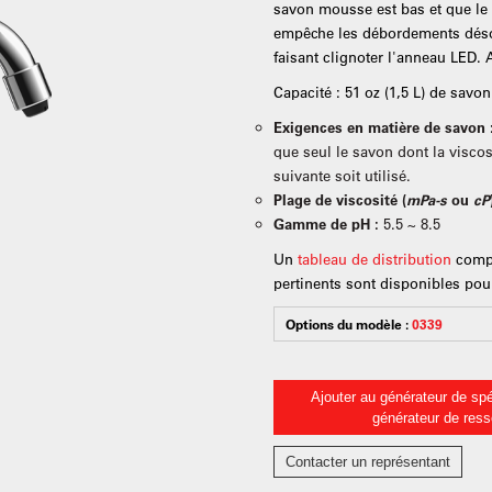
savon mousse est bas et que le s
empêche les débordements déso
faisant clignoter l'anneau LED. 
Capacité : 51 oz (1,5 L) de sav
Exigences en matière de savon 
que seul le savon dont la viscosi
suivante soit utilisé.
Plage de viscosité (
mPa-s
ou
cP
Gamme de pH :
5.5 ~ 8.5
Un
tableau de distribution
compl
pertinents sont disponibles pour
Options du modèle :
0339
Ajouter au générateur de spé
générateur de res
Contacter un représentant