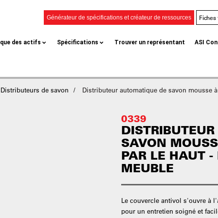
Fiches
Générateur de spécifications et créateur de ressources
èque des actifs
Spécifications
Trouver un représentant
ASI Con
Distributeurs de savon
Distributeur automatique de savon mousse à r
0339
DISTRIBUTEUR
SAVON MOUSS
PAR LE HAUT 
MEUBLE
Le couvercle antivol s'ouvre à l
pour un entretien soigné et fac