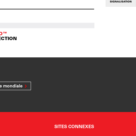
SIGNALISATION
TO™
ECTION
ée mondiale
SITES CONNEXES