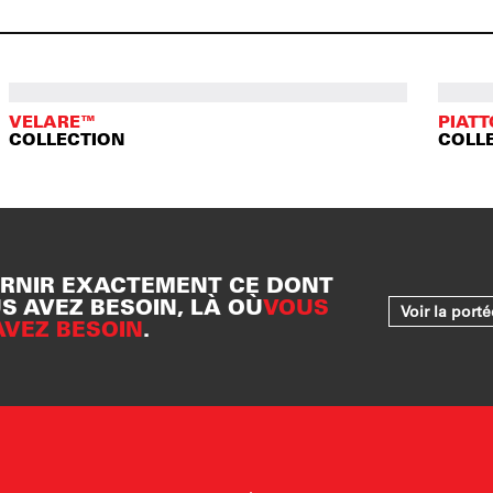
VELARE™
PIAT
COLLECTION
COLL
RNIR EXACTEMENT CE DONT
S AVEZ BESOIN, LÀ OÙ
VOUS
Voir la port
AVEZ BESOIN
.