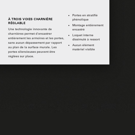
Portes en stratifié
À TROIS VOIES CHARNIÈRE
phénolique
RÉGLABLE
Montage entièrement
Une technologie innovante de
encastré
charnières permet d'encastrer
Loquet interne
entièrement les armoires et les portes,
dissimulé à ressort
sans aucun dépassement par rapport
Aucun élément
au plan de la surface murale. Les
matériel visible
portes silencieuses peuvent être
réglées sur place.