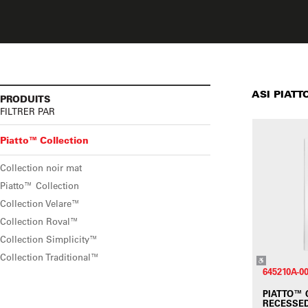
ASI PIAT
PRODUITS
FILTRER PAR
Piatto™ Collection
Collection noir mat
Piatto™ Collection
Collection Velare™
Collection Roval™
Collection Simplicity™
Collection Traditional™
645210A-0
PIATTO™
RECESSED