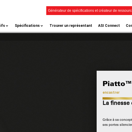
Générateur de spécifications et créateur de ressour
ifs
Spécifications
Trouver un représentant
ASI Connect
Con
Piatto
encastrer
La finesse 
Grâce à sa concept
ses portes silenci