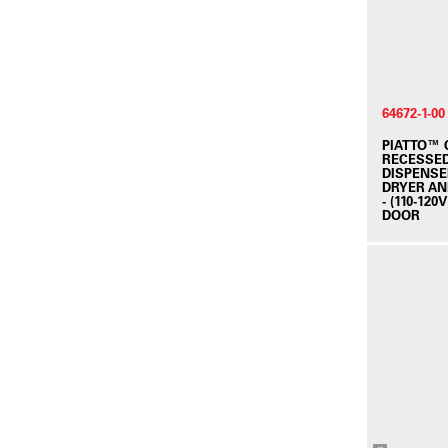
64672-1-00
PIATTO™
RECESSED
DISPENSE
DRYER AN
- (110-120
DOOR