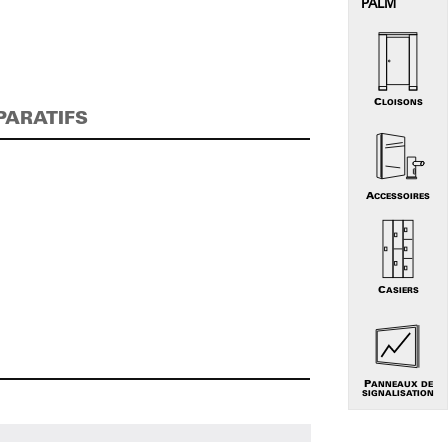
PALM
CLOISONS
PARATIFS
ACCESSOIRES
CASIERS
PANNEAUX DE
SIGNALISATION