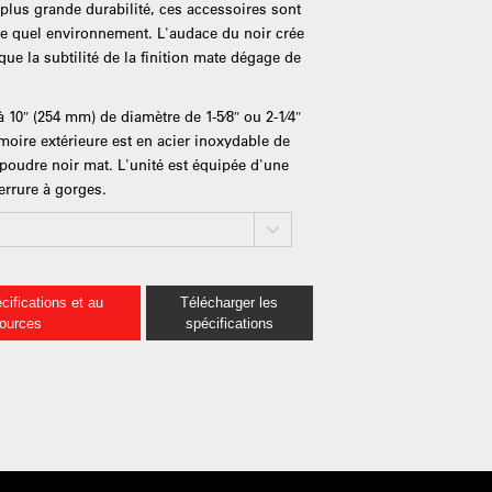
lus grande durabilité, ces accessoires sont
te quel environnement. L'audace du noir crée
que la subtilité de la finition mate dégage de
 10″ (254 mm) de diamètre de 1-5⁄8″ ou 2-1⁄4″
moire extérieure est en acier inoxydable de
poudre noir mat. L'unité est équipée d'une
serrure à gorges.
cifications et au
Télécharger les
sources
spécifications