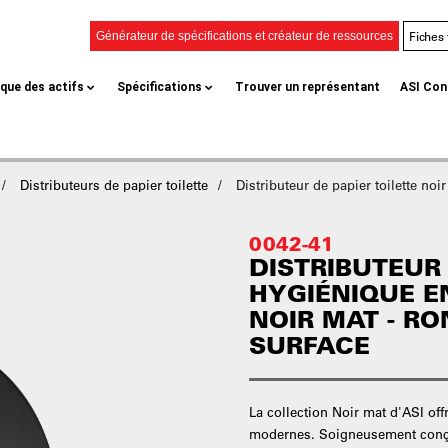
Fiches
Générateur de spécifications et créateur de ressources
èque des actifs
Spécifications
Trouver un représentant
ASI Con
Distributeurs de papier toilette
Distributeur de papier toilette no
0042-41
DISTRIBUTEUR
HYGIÉNIQUE 
NOIR MAT - R
SURFACE
La collection Noir mat d'ASI off
modernes. Soigneusement conçus