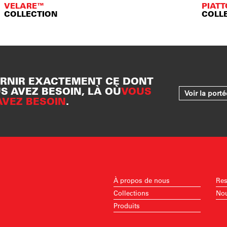
VELARE™
PIAT
COLLECTION
COLL
RNIR EXACTEMENT CE DONT
S AVEZ BESOIN, LÀ OÙ
VOUS
Voir la port
AVEZ BESOIN
.
À propos de nous
Res
Collections
Nou
Produits