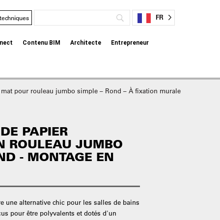
FR
 techniques
nect
Contenu BIM
Architecte
Entrepreneur
ir mat pour rouleau jumbo simple – Rond – À fixation murale
 DE PAPIER
EN ROULEAU JUMBO
OND - MONTAGE EN
re une alternative chic pour les salles de bains
 pour être polyvalents et dotés d'un