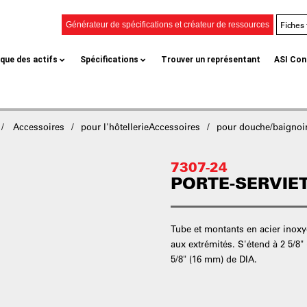
Fiches
Générateur de spécifications et créateur de ressources
èque des actifs
Spécifications
Trouver un représentant
ASI Con
Accessoires
pour l'hôtellerieAccessoires
pour douche/baignoi
7307-24
PORTE-SERVIET
Tube et montants en acier inox
aux extrémités. S'étend à 2 5/8
5/8" (16 mm) de DIA.