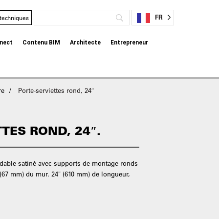
FR
 techniques
nect
Contenu BIM
Architecte
Entrepreneur
re
Porte-serviettes rond, 24″
TES ROND, 24″.
ydable satiné avec supports de montage ronds
" (67 mm) du mur. 24" (610 mm) de longueur,