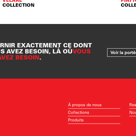
VELARE™
PIAT
COLLECTION
COLL
RNIR EXACTEMENT CE DONT
S AVEZ BESOIN, LÀ OÙ
VOUS
Voir la port
AVEZ BESOIN
.
À propos de nous
Res
Collections
Nou
Produits