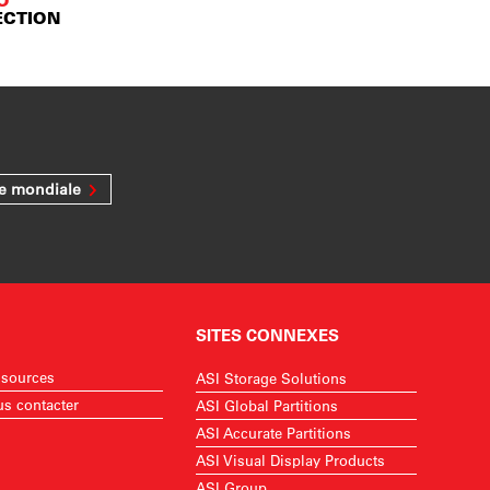
TO™
ECTION
ée mondiale
SITES CONNEXES
sources
ASI Storage Solutions
s contacter
ASI Global Partitions
ASI Accurate Partitions
ASI Visual Display Products
ASI Group