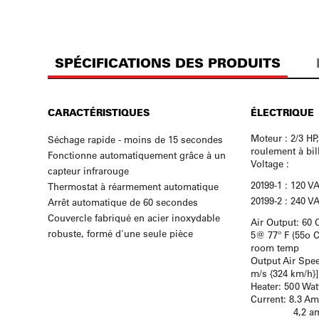
SPÉCIFICATIONS DES PRODUITS
CARACTÉRISTIQUES
ÉLECTRIQUE
Moteur : 2/3 HP
Séchage rapide - moins de 15 secondes
roulement à bil
Fonctionne automatiquement grâce à un
Voltage :
capteur infrarouge
20199-1 : 120 V
Thermostat à réarmement automatique
20199-2 : 240 V
Arrêt automatique de 60 secondes
Couvercle fabriqué en acier inoxydable
Air Output: 60
robuste, formé d'une seule pièce
5@ 77º F (55o 
room temp
Output Air Spee
m/s {324 km/h}]
Heater: 500 Wat
Current: 8.3 A
4,2 ampère