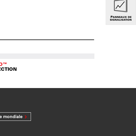
PANNEAUX DE
SIGNALISATION
TO™
ECTION
ée mondiale