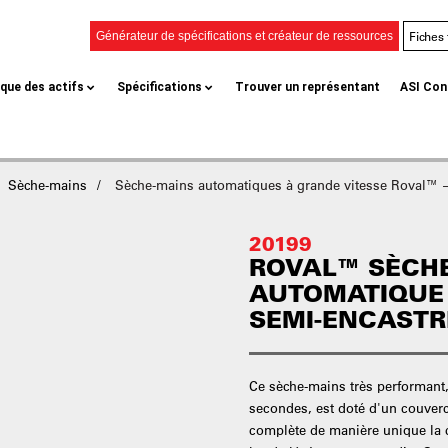
Fiches
Générateur de spécifications et créateur de ressources
èque des actifs
Spécifications
Trouver un représentant
ASI Con
Sèche-mains
Sèche-mains automatiques à grande vitesse Roval™ 
20199
ROVAL™ SÈCH
AUTOMATIQUE 
SEMI-ENCASTR
Ce sèche-mains très performant,
secondes, est doté d'un couverc
complète de manière unique la 