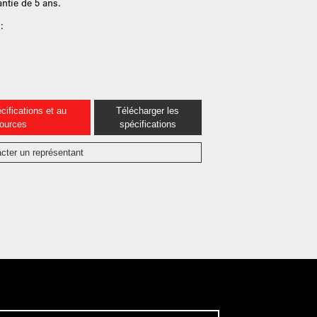
ntie de 5 ans.
:
cifications et au
Télécharger les
sources
spécifications
cter un représentant