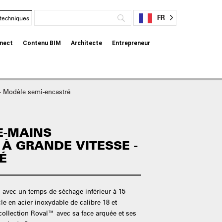
FR
 techniques
nect
Contenu BIM
Architecte
Entrepreneur
– Modèle semi-encastré
E-MAINS
À GRANDE VITESSE -
É
 avec un temps de séchage inférieur à 15
le en acier inoxydable de calibre 18 et
collection Roval™ avec sa face arquée et ses