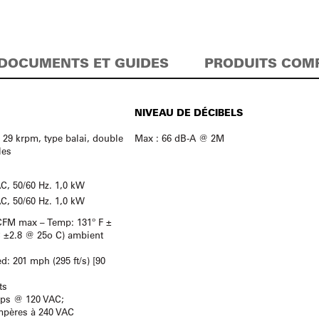
DOCUMENTS ET GUIDES
PRODUITS COM
NIVEAU DE DÉCIBELS
, 29 krpm, type balai, double
Max : 66 dB-A @ 2M
les
AC, 50/60 Hz. 1,0 kW
AC, 50/60 Hz. 1,0 kW
 CFM max – Temp: 131º F ±
C ±2.8 @ 25o C) ambient
d: 201 mph (295 ft/s) [90
ts
mps @ 120 VAC;
s à 240 VAC