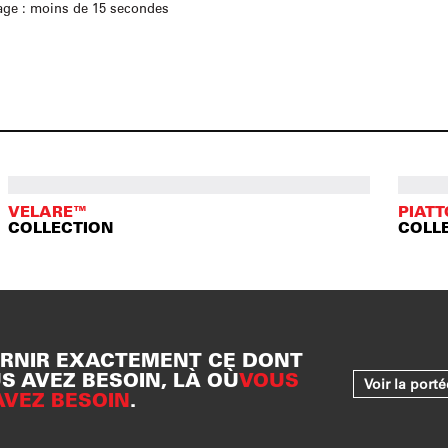
ge : moins de 15 secondes
VELARE™
PIAT
COLLECTION
COLL
RNIR EXACTEMENT CE DONT
S AVEZ BESOIN, LÀ OÙ
VOUS
Voir la port
AVEZ BESOIN
.