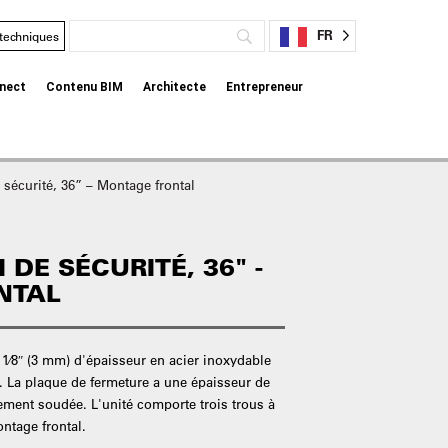
FR
 techniques
nect
Contenu BIM
Architecte
Entrepreneur
 sécurité, 36” – Montage frontal
 DE SÉCURITÉ, 36" -
NTAL
 1⁄8″ (3 mm) d'épaisseur en acier inoxydable
e. La plaque de fermeture a une épaisseur de
rement soudée. L'unité comporte trois trous à
ntage frontal.