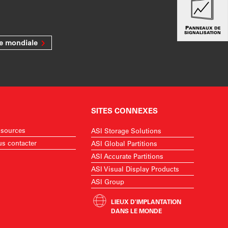
PANNEAUX DE
SIGNALISATION
ée mondiale
SITES CONNEXES
sources
ASI Storage Solutions
s contacter
ASI Global Partitions
ASI Accurate Partitions
ASI Visual Display Products
ASI Group
LIEUX D'IMPLANTATION
DANS LE MONDE