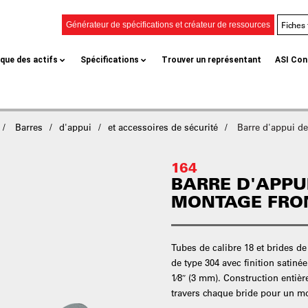
Fiches
Générateur de spécifications et créateur de ressources
èque des actifs
Spécifications
Trouver un représentant
ASI Con
Barres
d'appui
et accessoires de sécurité
Barre d'appui de
164
BARRE D'APPUI
MONTAGE FRO
Tubes de calibre 18 et brides de
de type 304 avec finition satiné
1⁄8″ (3 mm). Construction entiè
travers chaque bride pour un mo