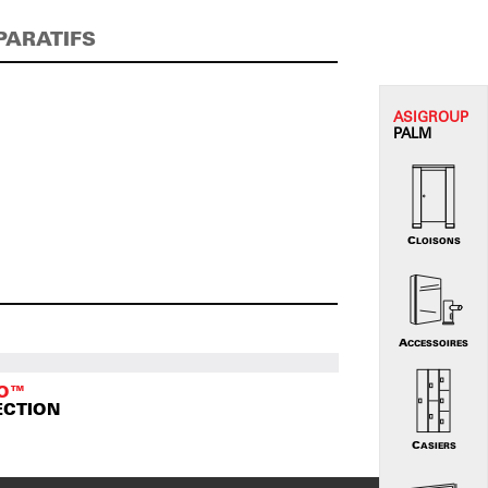
PARATIFS
ASI
GROUP
PALM
CLOISONS
ACCESSOIRES
TO™
ECTION
CASIERS