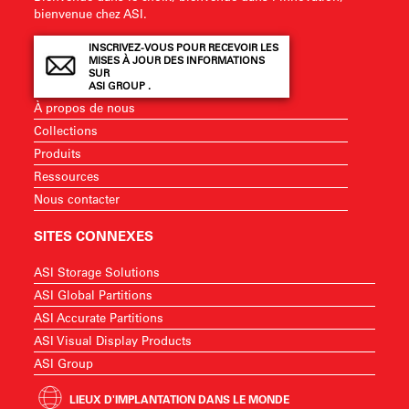
bienvenue chez ASI.
INSCRIVEZ-VOUS POUR RECEVOIR LES
MISES À JOUR DES INFORMATIONS
SUR
ASI GROUP .
À propos de nous
Collections
Produits
Ressources
Nous contacter
SITES CONNEXES
ASI Storage Solutions
ASI Global Partitions
ASI Accurate Partitions
ASI Visual Display Products
ASI Group
LIEUX D'IMPLANTATION DANS LE MONDE