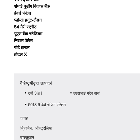
शंघाई पुडोंग विकास बैंक
हेवर्ड फील्ड
प्लॉप्सा हनुट-लैंडन
54 मैरी स्ट्रीट
यूएस बैंक स्टेडियम
निवास पैलेस
पोर्ट हाउस
होटल X
वैशिष्ट्यीकृत उत्पादने
टर्बो 3in1
एएसआई ग्रैब बार्स
9018-9 बेबी चेंजिंग स्टेशन
जगह
ब्रिस्बेन, ऑस्ट्रेलिया
वास्तुकार