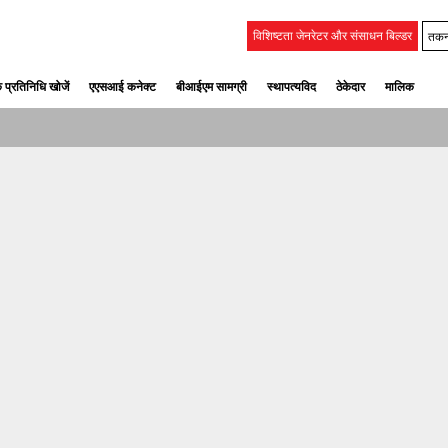
तकन
विशिष्टता जेनरेटर और संसाधन बिल्डर
 प्रतिनिधि खोजें
एएसआई कनेक्ट
बीआईएम सामग्री
स्‍थापत्‍यविद
ठेकेदार
मालिक