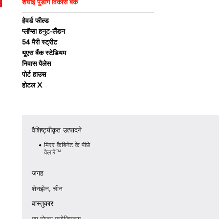
शंघाई पुडोंग विकास बैंक
हेवर्ड फील्ड
प्लॉप्सा हनुट-लैंडन
54 मैरी स्ट्रीट
यूएस बैंक स्टेडियम
निवास पैलेस
पोर्ट हाउस
होटल X
वैशिष्ट्यीकृत उत्पादने
मिरर कैबिनेट के पीछे
वेलारे™
जगह
शेनझेन, चीन
वास्तुकार