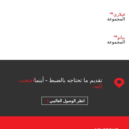
فيلاري™
المجموعة
بياتو™
المجموعة
تقديم ما تحتاجه بالضبط - أينما
احتجت
إليه.
انظر الوصول العالمي