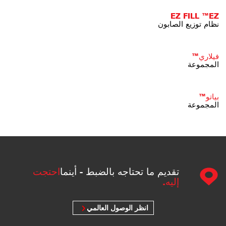
EZ FILL ™EZ
نظام توزيع الصابون
فيلاري™
المجموعة
بياتو™
المجموعة
تقديم ما تحتاجه بالضبط - أينما
احتجت
إليه.
انظر الوصول العالمي