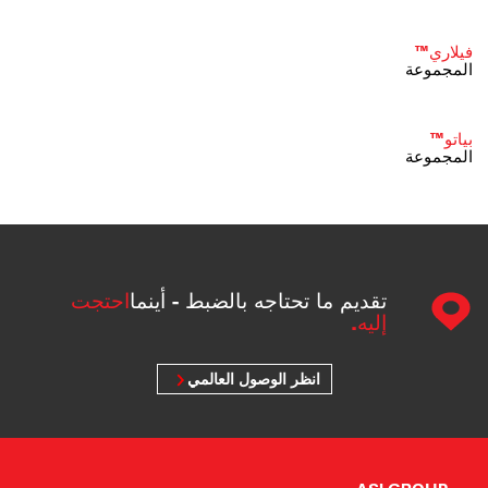
فيلاري™
المجموعة
بياتو™
المجموعة
تقديم ما تحتاجه بالضبط - أينما
احتجت
إليه.
انظر الوصول العالمي