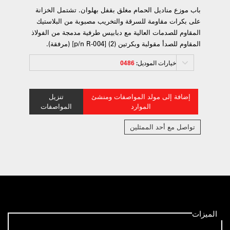
باب موزع مناديل الحمام مغلق بقفل بهلوان. تشتمل الخزانة
على بكرات مقاومة للسرقة والتخريب مصبوبة من البلاستيك
المقاوم للصدمات العالية مع دبابيس طرفية مدمجة من الفولاذ
المقاوم للصدأ مقولبة وبكرتين (2) [p/n R-004] (مرفقة).
خيارات الموديل:
0486
إضافة إلى مولد المواصفات ومنشئ
تنزيل
الموارد
المواصفات
تواصل مع أحد الممثلين
الميزات