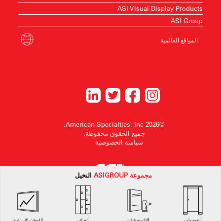
ASI Visual Display Products
ASI Group
المواقع العالمية
©2026 American Specialties, Inc.
جميع الحقوق محفوظة.
سياسة الخصوصية
مجموعة
ASI
GROUP
النخيل
American Specialtiesتحتفظ الشركة بالحق في إجراء تغييرات في التصميم أو سحب أي
تصميم دون إشعار مسبق.
التقسيمات
الإكسسوارات
الخزائن
اللوحات الإرشادية