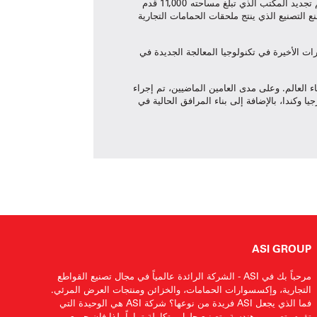
American Specialtiesالتي تأسست في عام 1961 في برونكس ومقرها العالمي ASI Group ، تعمل في هذا الموقع منذ عام 1978. تم تجديد المكتب الذي تبلغ مساحته 11,000 قدم
يادة التواصل والتعاون، ويقع المكتب الذي تبلغ مساحته 11,000 قدم مربع فوق مصنع التصنيع الذي ينتج ملحقات الحمامات التجارية
وموظفينا، فإن الاستثمارات الأخيرة في تكنولوجيا المعالجة الجديدة في
طورات في سلسلة من عمليات تحديث المرافق والمعدات التي قام بها ASI Group في جميع أنحاء العالم. وعلى مدى العامين الماضيين، تم إجراء
رافق في إلينوي وجورجيا وكندا، بالإضافة إلى بناء المرافق الحالية في
ASI GROUP
مرحباً بك في ASI - الشركة الرائدة عالمياً في مجال تصنيع القواطع
التجارية، وإكسسوارات الحمامات، والخزائن ومنتجات العرض المرئي.
فما الذي يجعل ASI فريدة من نوعها؟ شركة ASI هي الوحيدة التي
تقوم بتصميم وهندسة وتصنيع حلول متكاملة تماماً. لذا فإن جميع