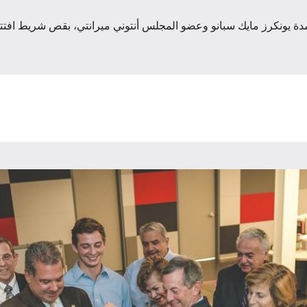
فلت ASI Group ، إلى جانب عمدة يونكرز مايك سبانو وعضو المجلس أنتوني ميرانتي، بقص ش