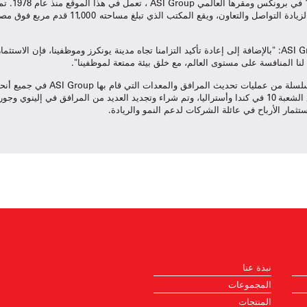
مربع، والذي تم تجديده حديثًا بمخطط حديث مفتوح لز
قال بيتر رولا، الرئيس والمدير التنفيذي لشركة ASI Group: "بالإضافة إلى إعادة تأكيد التزامنا تجاه مدينة يونكرز 
يح لنا المنافسة على مستوى العالم، مع خلق بيئة ممتعة لموظفينا".
ويُعد تجديد مكتب يونكرز أحد أحدث الت
العديد من عمليات الاستحواذ على شركات في قطاع الشعبة 10 في كندا وأستراليا، وتم شراء وتجديد العديد من الم
نبذة عنا
المجموعات
المنتجات