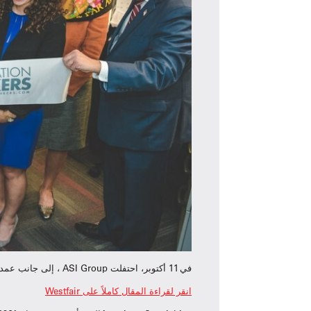
في 11 أكتوبر، احتفلت ASI Group ، إلى جانب عمدة يونكرز مايك سبانو وعضو المجلس أنتوني ميرانتي، بقص شريط افتتاح مقرها العالمي الذي تم تجديده حديثاً في يونكرز، نيويورك.
انقر لقراءة المقال كاملاً على Westfair