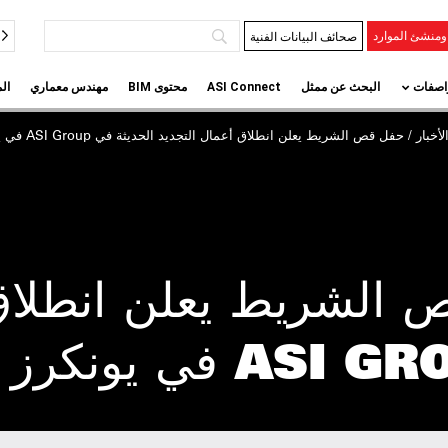
صحائف البيانات الفنية
منشئ الموارد
اصفات
البحث عن ممثل
ASI Connect
محتوى BIM
مهندس معماري
ال
أخبار
/ حفل قص
الشريط
يعلن انطلاق أعمال التجديد الحديثة في ASI Group في يونكرز
الشريط يعلن انطلاق 