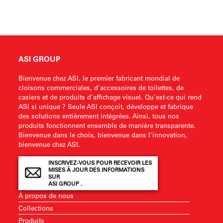
ASI GROUP
Bienvenue chez ASI, le premier fabricant mondial de
cloisons commerciales, d'accessoires de toilettes, de
casiers et de produits d'affichage visuel. Qu'est-ce qui rend
ASI si unique ? Seule ASI conçoit, développe et fabrique
des solutions entièrement intégrées. Ainsi, tous nos
produits fonctionnent ensemble de manière transparente.
Bienvenue dans le choix, bienvenue dans l'innovation,
bienvenue chez ASI.
INSCRIVEZ-VOUS POUR RECEVOIR LES
MISES À JOUR DES INFORMATIONS
SUR
ASI GROUP .
À propos de nous
Collections
Produits