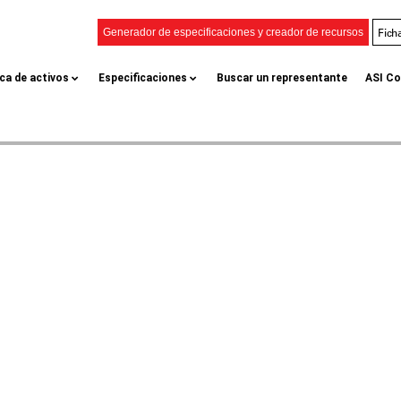
Fich
Generador de especificaciones y creador de recursos
eca de activos
Especificaciones
Buscar un representante
ASI Co