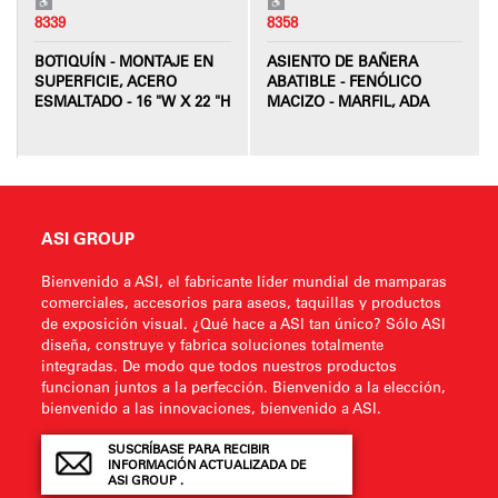
8339
8358
BOTIQUÍN - MONTAJE EN
ASIENTO DE BAÑERA
SUPERFICIE, ACERO
ABATIBLE - FENÓLICO
ESMALTADO - 16 "W X 22 "H
MACIZO - MARFIL, ADA
ASI GROUP
Bienvenido a ASI, el fabricante líder mundial de mamparas
comerciales, accesorios para aseos, taquillas y productos
de exposición visual. ¿Qué hace a ASI tan único? Sólo ASI
diseña, construye y fabrica soluciones totalmente
integradas. De modo que todos nuestros productos
funcionan juntos a la perfección. Bienvenido a la elección,
bienvenido a las innovaciones, bienvenido a ASI.
SUSCRÍBASE PARA RECIBIR
INFORMACIÓN ACTUALIZADA DE
ASI GROUP .