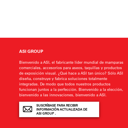
ASI GROUP
Bienvenido a ASI, el fabricante líder mundial de mamparas
comerciales, accesorios para aseos, taquillas y productos
de exposición visual. ¿Qué hace a ASI tan único? Sólo ASI
diseña, construye y fabrica soluciones totalmente
integradas. De modo que todos nuestros productos
funcionan juntos a la perfección. Bienvenido a la elección,
bienvenido a las innovaciones, bienvenido a ASI.
SUSCRÍBASE PARA RECIBIR
INFORMACIÓN ACTUALIZADA DE
ASI GROUP .