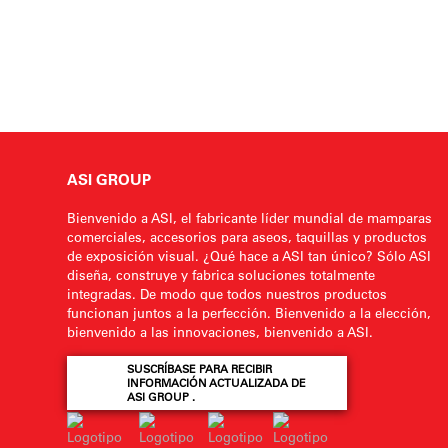
ASI GROUP
Bienvenido a ASI, el fabricante líder mundial de mamparas
comerciales, accesorios para aseos, taquillas y productos
de exposición visual. ¿Qué hace a ASI tan único? Sólo ASI
diseña, construye y fabrica soluciones totalmente
integradas. De modo que todos nuestros productos
funcionan juntos a la perfección. Bienvenido a la elección,
bienvenido a las innovaciones, bienvenido a ASI.
SUSCRÍBASE PARA RECIBIR
INFORMACIÓN ACTUALIZADA DE
ASI GROUP .