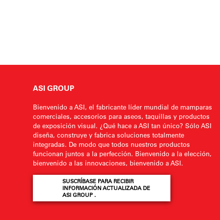
ASI GROUP
Bienvenido a ASI, el fabricante líder mundial de mamparas
comerciales, accesorios para aseos, taquillas y productos
de exposición visual. ¿Qué hace a ASI tan único? Sólo ASI
diseña, construye y fabrica soluciones totalmente
integradas. De modo que todos nuestros productos
funcionan juntos a la perfección. Bienvenido a la elección,
bienvenido a las innovaciones, bienvenido a ASI.
SUSCRÍBASE PARA RECIBIR
INFORMACIÓN ACTUALIZADA DE
ASI GROUP .