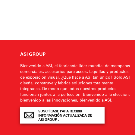
ASI GROUP
Bienvenido a ASI, el fabricante líder mundial de mamparas
comerciales, accesorios para aseos, taquillas y productos
de exposición visual. ¿Qué hace a ASI tan único? Sólo ASI
diseña, construye y fabrica soluciones totalmente
integradas. De modo que todos nuestros productos
funcionan juntos a la perfección. Bienvenido a la elección,
bienvenido a las innovaciones, bienvenido a ASI.
SUSCRÍBASE PARA RECIBIR
INFORMACIÓN ACTUALIZADA DE
ASI GROUP .